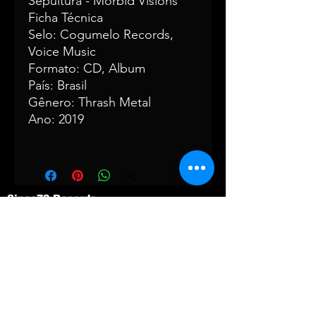
Sepultura - Morbid Visions
Ficha Técnica
Selo: Cogumelo Records,
Voice Music
Formato: CD, Album
País: Brasil
Gênero: Thrash Metal
Ano: 2019
Since72 Records
Rua Maestro João de Túlio, 83 -
Cambui
Campinas - SP
Prazo estimado de entrega de 10-30
dias -
CPF
188.637.398-11
Disco de Vinil CD rock disco de vinil
metal
Nervosa band vinyl
Nervosa band