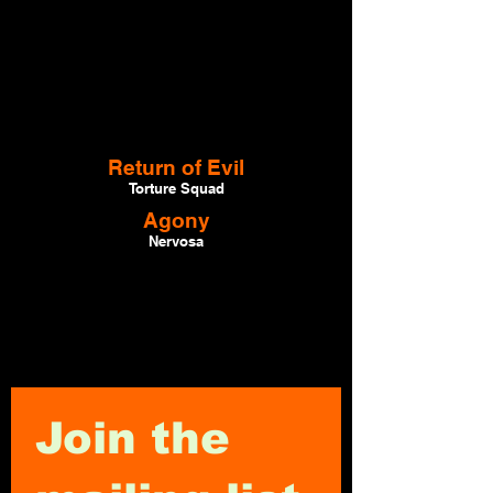
Return of Evil
Torture Squad
Agony
Nervosa
Sou um parágrafo. Clique aqui
para adicionar e editar seu
próprio texto. É fácil.
Join the