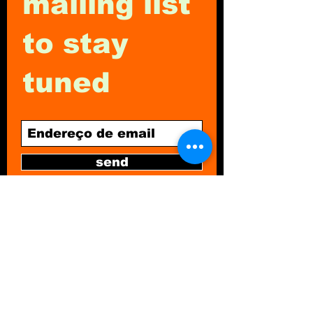
mailing list
to stay
tuned
send
selo heavy metal brazilian metal
gravadora discos de vinil
Since72 Records
Rua Maestro João de Túlio, 83 -