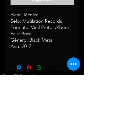
Ficha Técnica
Selo: Mutilation Records
Formato: Vinil Preto, Album
País: Brasil
Gênero: Black Metal
Ano: 2017
Since72 Records
Rua Maestro João de Túlio, 83 -
Cambui
Campinas - SP
Prazo estimado de entrega de 10-30
dias -
CPF
188.637.398-11
Disco de Vinil CD rock disco de vinil
metal
Nervosa band vinyl